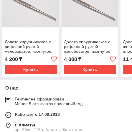
Долото хирургическое с
Долото хирургическое с
Доло
рифленой ручкой
рифленой ручкой
шест
желобоватое, изогнутое,
желобоватое, изогнутое,
плос
3мм *, (27-3465-03R)
4мм *, (27-3465-04R)
зато
4 200
4 000
11 
₸
₸
3480
Купить
Купить
О нас
Рейтинг не сформирован
Менее 5 отзывов за последний год
Работает с 17.09.2018
г. Алматы
пр. Абая, 115а, Алматы, Казахстан