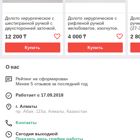
Долото хирургическое с
Долото хирургическое с
Доло
шестигранной ручкой с
рифленой ручкой
ручк
двухсторонней заточкой,
желобоватое, изогнутое,
(27-
15мм *, (27-3480-15R)
4мм *, (27-3465-04R)
12 200
4 000
2 8
₸
₸
Купить
Купить
О нас
Рейтинг не сформирован
Менее 5 отзывов за последний год
Работает с 17.09.2018
г. Алматы
пр. Абая, 115а, Алматы, Казахстан
Контакты
Сегодня выходной
Показать весь график работы