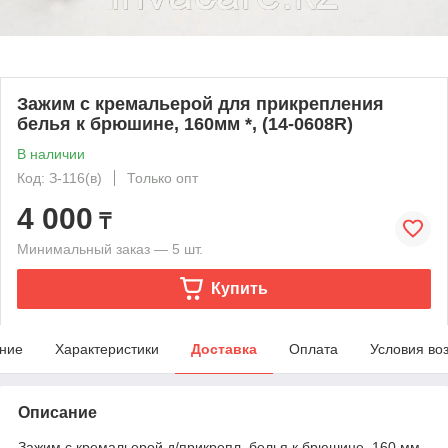
Зажим с кремальерой для прикрепления
белья к брюшине, 160мм *, (14-0608R)
В наличии
Код: З-116(в)
Только опт
4 000
₸
Минимальный заказ — 5 шт.
Купить
ние
Характеристики
Доставка
Оплата
Условия во
Описание
Зажим с кремальерой д/прикрепл. белья к брюшине, 160 мм,