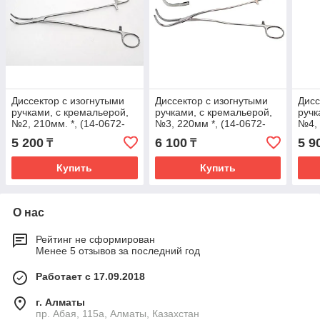
Диссектор с изогнутыми
Диссектор с изогнутыми
Дисс
ручками, с кремальерой,
ручками, с кремальерой,
ручк
№2, 210мм. *, (14-0672-
№3, 220мм *, (14-0672-
№4, 
18R)
20R)
23R
5 200
6 100
5 9
₸
₸
Купить
Купить
О нас
Рейтинг не сформирован
Менее 5 отзывов за последний год
Работает с 17.09.2018
г. Алматы
пр. Абая, 115а, Алматы, Казахстан