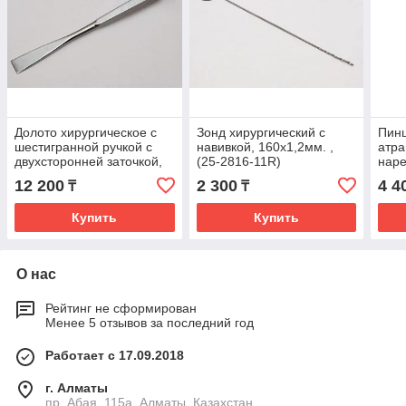
Долото хирургическое с
Зонд хирургический с
Пинц
шестигранной ручкой с
навивкой, 160х1,2мм. ,
атра
двухсторонней заточкой,
(25-2816-11R)
наре
15мм *, (27-3480-15R)
(12-
12 200
2 300
4 4
₸
₸
Купить
Купить
О нас
Рейтинг не сформирован
Менее 5 отзывов за последний год
Работает с 17.09.2018
г. Алматы
пр. Абая, 115а, Алматы, Казахстан