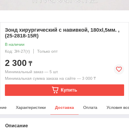
Зонд хирургический с навивкой, 180хl,5мм. ,
(25-2818-15R)
В наличии
Код: ЗН-27(т)
Только опт
2 300
₸
Минимальный заказ — 5 шт.
Минимальная сумма заказа на сайте — 3 000 ₸
Купить
ние
Характеристики
Доставка
Оплата
Условия во
Описание