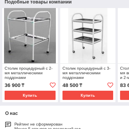
Подобные товары компании
Столик процедурный с 2-
Столик процедурный с 3-
Стол
мя металлическими
мя металлическими
мя 
поддонами
поддонами
и 2-
(никелированными)
(никелированными)
под
36 900
48 500
83 
₸
₸
(ни
Купить
Купить
О нас
Рейтинг не сформирован
Менее 5 отзывов за последний год