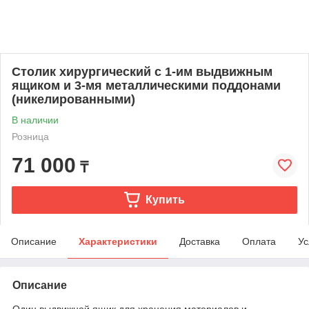
Столик хирургический с 1-им выдвижным
ящиком и 3-мя металлическими поддонами
(никелированными)
В наличии
Розница
71 000
₸
Купить
Описание
Характеристики
Доставка
Оплата
Ус
Описание
Один выдвижной ящик для хранения материалов и