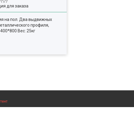
ия для заказа
ия на пол. Два выдвижных
металлического профиля,
00*800 Вес: 25кг
тент