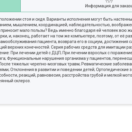
Информация для заказ
оложении стоя и сидя. Варианты исполнения могут быть настенн
манием, мышлением, координацией, наблюдательностью, воображен
а приносит мало пользы? Ведь именно благодаря ей человек всю ж
рки, и, наконец, работает на том же компьютере, поэтому, от её р
самообслуживания пациента, возврата его в социум, достижения с
ций верхних конечностей. Серия рабочих средств для имитации ра
ение: При лечении детей с ДЦП; При лечении взрослых с поражен
озга; Функциональные нарушения организма у пациентов, перенесш
 После тяжелых черепно-мозговых травм; Ревматические заболев
ми; Отклонения в развитии и поведении детей; Ортопедические 
обности, реакций, равновесия, расстройства грубой и мелкой мот
еянный склероз.