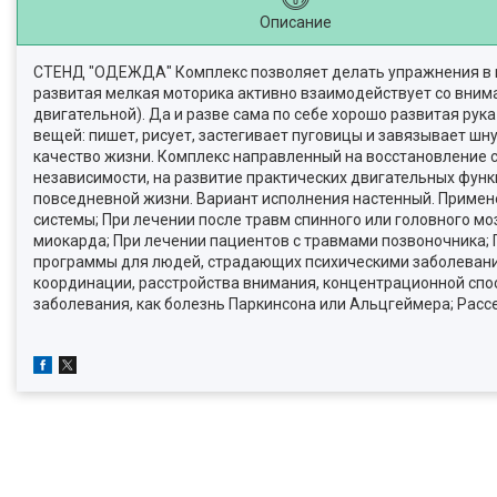
Описание
СТЕНД "ОДЕЖДА" Комплекс позволяет делать упражнения в п
развитая мелкая моторика активно взаимодействует со вни
двигательной). Да и разве сама по себе хорошо развитая рук
вещей: пишет, рисует, застегивает пуговицы и завязывает шну
качество жизни. Комплекс направленный на восстановление 
независимости, на развитие практических двигательных функ
повседневной жизни. Вариант исполнения настенный. Примен
системы; При лечении после травм спинного или головного м
миокарда; При лечении пациентов с травмами позвоночника;
программы для людей, страдающих психическими заболевания
координации, расстройства внимания, концентрационной спос
заболевания, как болезнь Паркинсона или Альцгеймера; Расс