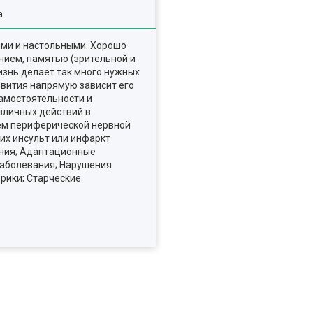
а
ыми и настольными. Хорошо
ием, памятью (зрительной и
изнь делает так много нужных
азвития напрямую зависит его
амостоятельности и
зличных действий в
ием периферической нервной
их инсульт или инфаркт
ания; Адаптационные
заболевания; Нарушения
орики; Старческие