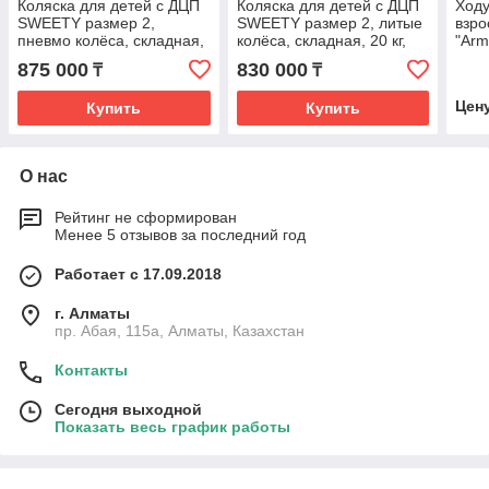
Коляска для детей с ДЦП
Коляска для детей с ДЦП
Ходу
SWEETY размер 2,
SWEETY размер 2, литые
взро
пневмо колёса, складная,
колёса, складная, 20 кг,
"Arm
20 кг, нагрузка до 60 кг
нагрузка до 60 кг
875 000
830 000
₸
₸
Цен
Купить
Купить
О нас
Рейтинг не сформирован
Менее 5 отзывов за последний год
Работает с 17.09.2018
г. Алматы
пр. Абая, 115а, Алматы, Казахстан
Контакты
Сегодня выходной
Показать весь график работы