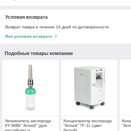
Условия возврата
Возврат товара в течение 14 дней по договоренности
Все условия возврата
Подобные товары компании
Увлажнитель кислорода
Концентратор кислорода
Конц
XY-98BII "Armed" (для
"Armed" 7F-1L (цвет
"Arm
российских и
белый)