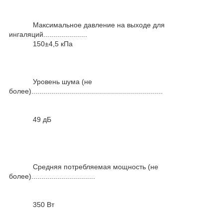
Максимальное давление на выходе для
ингаляций......................
150±4,5 кПа
Уровень шума (не
более)..................................................................
49 дБ
Средняя потребляемая мощность (не
более)................................
350 Вт