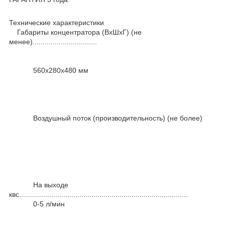
Технические характеристики
Габариты концентратора (ВхШхГ) (не
менее)................................
560х280х480 мм
Воздушный поток (производительность) (не более)
На выходе
квс....................................................................................
0-5 л/мин