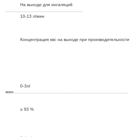
На выходе для ингаляций
...............................................................
10-13 л/мин
Концентрация квс на выходе при производительности
0-3л/
мин..............................................................................................
≥ 93 %