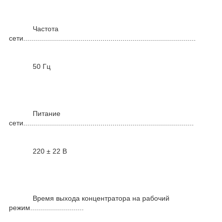
Частота
сети.......................................................................................
50 Гц
Питание
сети......................................................................................
220 ± 22 В
Время выхода концентратора на рабочий
режим...........................