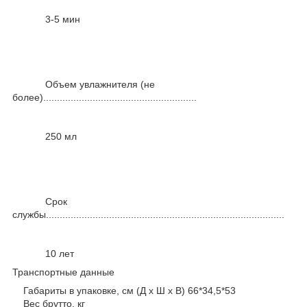
3-5 мин
Объем увлажнителя (не
более)........................................................
250 мл
Срок
службы.......................................................................................
10 лет
Транспортные данные
Габариты в упаковке, см (Д х Ш х В) 66*34,5*53
Вес брутто, кг