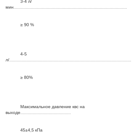
3-4 л/
мин............................................................................................
≥ 90 %
4-5
л/...................................................................................................
≥ 80%
Максимальное давление квс на
выходе.........................................
45±4,5 кПа