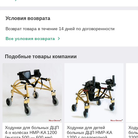
Условия возврата
Возврат товара в течение 14 дней по договоренности
Все условия возврата
Подобные товары компании
Ходунки для больных ДЦП
Ходунки для детей
Ходу
4-х колёсах HMP-KA 1200
больных ДЦП HMP-KA
бол
(высота 500 — 600 мм)
1200 с подлокотной
3200