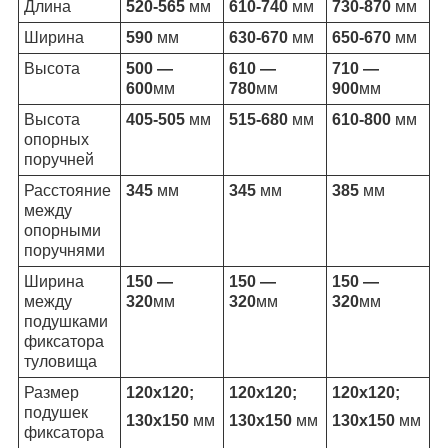
Длина
520-565
мм
610-740
мм
730-870
мм
Ширина
590
мм
630-670
мм
650-670
мм
Высота
500 —
610 —
710 —
600
мм
780
мм
900
мм
Высота
405-505
мм
515-680
мм
610-800
мм
опорных
поручней
Расстояние
345
мм
345
мм
385
мм
между
опорными
поручнями
Ширина
150 —
150 —
150 —
между
320
мм
320
мм
320
мм
подушками
фиксатора
туловища
Размер
120х120;
120х120;
120х120;
подушек
130х150
мм
130х150
мм
130х150
мм
фиксатора