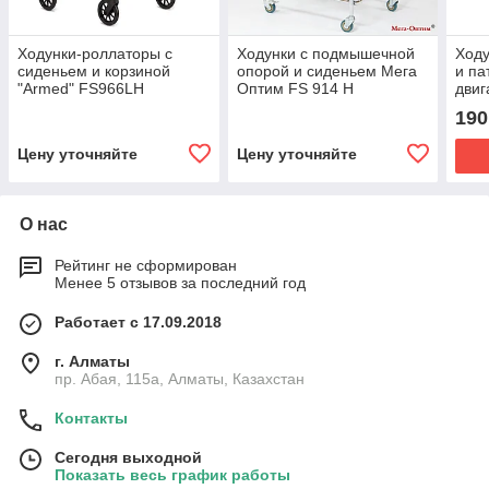
Ходунки-роллаторы с
Ходунки с подмышечной
Ходу
сиденьем и корзиной
опорой и сиденьем Мега
и па
"Armed" FS966LH
Оптим FS 914 H
двиг
"Arm
190
Цену уточняйте
Цену уточняйте
О нас
Рейтинг не сформирован
Менее 5 отзывов за последний год
Работает с 17.09.2018
г. Алматы
пр. Абая, 115а, Алматы, Казахстан
Контакты
Сегодня выходной
Показать весь график работы