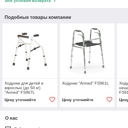
Все условия возврата
Подобные товары компании
Ходунки для детей и
Ходунки "Armed" FS961L
Ход
взрослых (до 50 кг)
неш
"Armed" FS967L
FS9
Цену уточняйте
Цену уточняйте
Цен
О нас