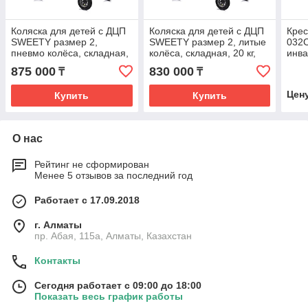
Коляска для детей с ДЦП
Коляска для детей с ДЦП
Крес
SWEETY размер 2,
SWEETY размер 2, литые
032C
пневмо колёса, складная,
колёса, складная, 20 кг,
инва
20 кг, нагрузка до 60 кг
нагрузка до 60 кг
875 000
830 000
₸
₸
Цен
Купить
Купить
О нас
Рейтинг не сформирован
Менее 5 отзывов за последний год
Работает с 17.09.2018
г. Алматы
пр. Абая, 115а, Алматы, Казахстан
Контакты
Сегодня работает с 09:00 до 18:00
Показать весь график работы