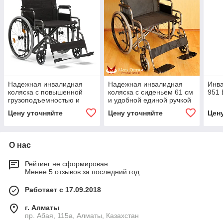
Надежная инвалидная
Надежная инвалидная
Инва
коляска с повышенной
коляска с сиденьем 61 см
951 
грузоподъемностью и
и удобной единой ручкой
удобной единой ручкой
Мега Оптим FS 874 B-51
Цену уточняйте
Цену уточняйте
Цен
"Armed" FS209AE (24")
О нас
Рейтинг не сформирован
Менее 5 отзывов за последний год
Работает с 17.09.2018
г. Алматы
пр. Абая, 115а, Алматы, Казахстан