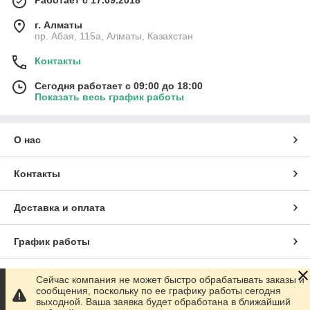
г. Алматы
пр. Абая, 115а, Алматы, Казахстан
Контакты
Сегодня работает с 09:00 до 18:00
Показать весь график работы
О нас
Контакты
Доставка и оплата
График работы
Полная версия сайта
Сейчас компания не может быстро обрабатывать заказы и
сообщения, поскольку по ее графику работы сегодня
выходной. Ваша заявка будет обработана в ближайший
Сайт создан на маркетплейсе
Satu.kz