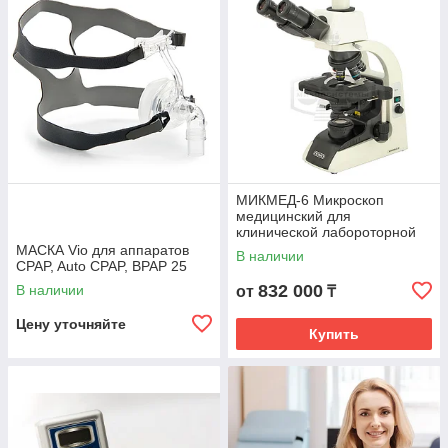
МИКМЕД-6 Микроскоп
медицинский для
клинической лабороторной
диагностики, морфологии и
МАСКА Vio для аппаратов
В наличии
цитологии
CPAP, Auto CPAP, ВPAP 25
832 000
В наличии
от
₸
Цену уточняйте
Купить