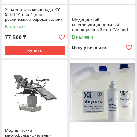
Увлажнитель кислорода XY-
98BII "Armed" (для
российских и евроконсолей)
Медицинский
(стандарт DIN)
многофункциональный
В наличии
(автоклавируемый)
операционный стол "Armed"
ST-IV
77 500
В наличии
₸
Цену уточняйте
Купить
Медицинский
многофункциональный